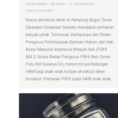
Liputan Media
By
admin
31 Oktober 2020
Leave a comment
Kasus eksekusi lahan di Kampung Bugis, Desa
Sarangan Denpasar Selatan, mendapat perhatian
banyak pihak. Termasuk diantaranya dari Badan
Pengurus Perhimpunan Bantuan Hukum dan Hak
Asasi Manusia Indonesia Wilayah Bali (PBHI
BALI). Ketua Badan Pengurus PBHI Bali, Dewa
Putu Alit Sunarya SH, menyoroti perlindungan
HAM bagi anak-anak korban eksekusi lahan
tersebut. Perhatian PBHI pada HAM anak-anak…