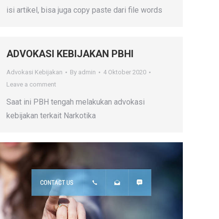
isi artikel, bisa juga copy paste dari file words
ADVOKASI KEBIJAKAN PBHI
Advokasi Kebijakan
By
admin
4 Oktober 2020
Leave a comment
Saat ini PBH tengah melakukan advokasi
kebijakan terkait Narkotika