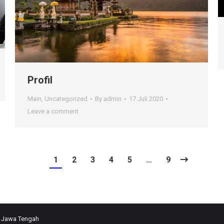
Profil
Main
,
Uncategorized
By
admin
17 Juli 2020
Leave a comment
1
2
3
4
5
…
9
- Jawa Tengah