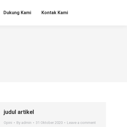
Dukung Kami
Kontak Kami
Dukung Kami
Kontak Kami
judul artikel
Opini
By
admin
31 Oktober 2020
Leave a comment