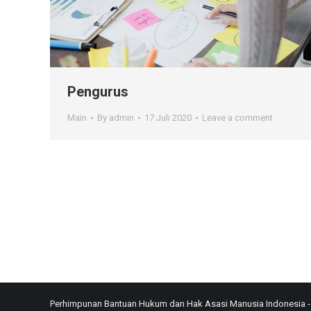
Pengurus
Main
By
admin
17 Juli 2020
Leave a comment
Perhimpunan Bantuan Hukum dan Hak Asasi Manusia Indonesia 