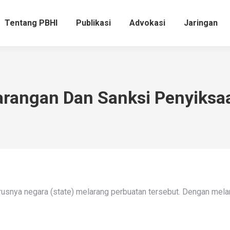
Tentang PBHI
Publikasi
Advokasi
Jaringan
Tentang PBHI
Publikasi
Advokasi
Jaringan
arangan Dan Sanksi Penyiksa
snya negara (state) melarang perbuatan tersebut. Dengan mela