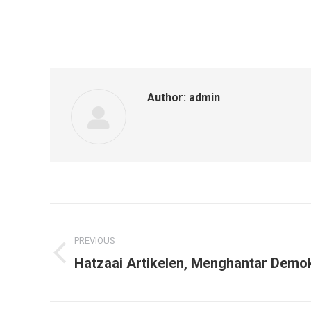
Author:
admin
Post
navigation
PREVIOUS
Hatzaai Artikelen, Menghantar Demok
Previous
post: