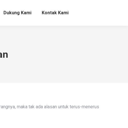
Dukung Kami
Kontak Kami
Dukung Kami
Kontak Kami
an
rangnya, maka tak ada alasan untuk terus-menerus