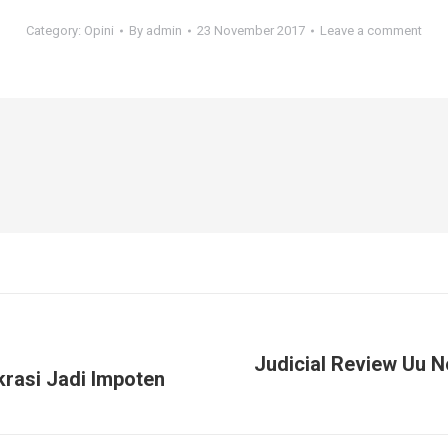
Category:
Opini
By
admin
23 November 2017
Leave a comment
Judicial Review Uu 
rasi Jadi Impoten
Next
post: